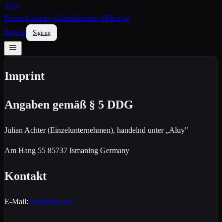
Aluy
Pricing
Looking Glass
Reseller API
Legal
Sign in
Sign up
Imprint
Angaben gemäß § 5 DDG
Julian Achter (Einzelunternehmen), handelnd unter „Aluy"
Am Hang 55 85737 Ismaning Germany
Kontakt
E-Mail:
lain@aluy.net