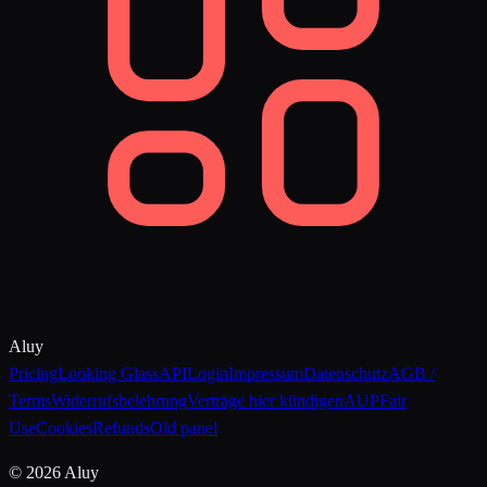
Aluy
Pricing
Looking Glass
API
Login
Impressum
Datenschutz
AGB /
Terms
Widerrufsbelehrung
Verträge hier kündigen
AUP
Fair
Use
Cookies
Refunds
Old panel
©
2026
Aluy